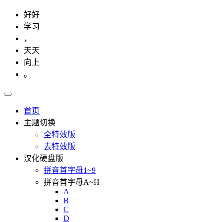
好好
学习
，
天天
向上
。
首页
主题切换
全特效版
去特效版
汉化硬盘版
拼音首字母1~9
拼音首字母A~H
A
B
C
D