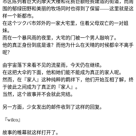
市区陈列着巨大的摩天大楼和花费巨额经费建造的街道，而周
围的郁绿田野和美丽的牧场同时也得到了保留——这里就是这
样一个新都市。
在这个ツクバ市郊外的一家大宅里，住着父母双亡的一对姐
妹。
而在一个暴风雨的夜里，大宅的门被一个男人敲响了。
他的真正身份到底是谁？而他为什么在天晴的时候都伞不离手
呢？
由宇宙落下来看不见的流星雨，今天仍在继续。
在这把大伞的下面，他和她们能不能成为真正的家人呢。
然而，在『家人』这种纯粹的羁绊下，他们开始互相了解，终
于彼此之间成为了真正的『家人』。
当然，这个故事并不会就此完结。
另一方面，少女发出的邮件收到了这样的回复。
『wilco』
故事的帷幕就这样打开了。