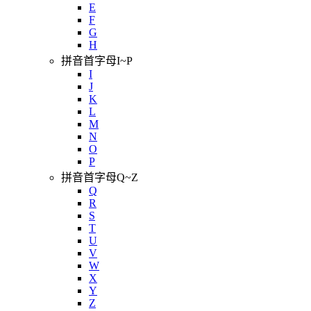
E
F
G
H
拼音首字母I~P
I
J
K
L
M
N
O
P
拼音首字母Q~Z
Q
R
S
T
U
V
W
X
Y
Z