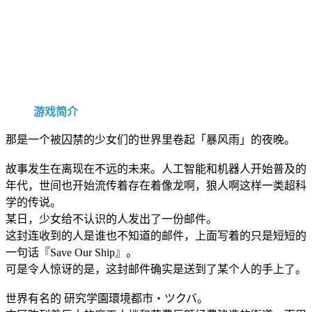
游戏简介
那是一个被囚禁的少女们的世界里卷起「暴风雨」的夜晚。
故事发生在离现在不远的未来。人工智能和机器人开始普及的
年代，世间也开始流传着存在着像龙啊，狼人啊这样一类超科
学的传说。
某日，少女给不认识的人发出了一份邮件。
这封连收到的人是谁也不知道的邮件，上面写着的只是短短的
一句话『Save Our Ship』。
可是令人惊讶的是，这封邮件确实是送到了某个人的手上了。
世界有名的 研究学園環境都市・ツクバ。