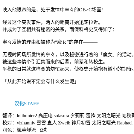
映入他眼帘的是，处于发情中寧々的OB>C场面!
经过这个突发事件，两人的距离开始迅速拉近。
并成为了互相共有秘密的关系，而保科柊史又得知了：
寧々发情的理由和被称为“魔女”的存在———
无视时间场所发情的寧々，以及秘密进行着的「魔女」的活动
被这些事情牵引汇集而来的后辈，前辈和转校生。
平稳的日常就这样变的匆忙起来，使柊史开始抱有微小的期待
「从此开始说不定会有什么发生呢」
汉化STAFF
翻译：lolihunter2 高压电 solasura 夕莉莉 雷锋 太阳之曙光
校对：yizhanniv 雪雪 直人 Zweib 神月初雪 太阳之曙光 Raphael s
润色：楓華靜流 飞球