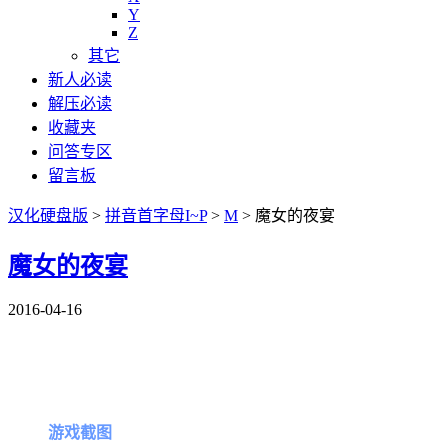
Y
Z
其它
新人必读
解压必读
收藏夹
问答专区
留言板
汉化硬盘版
>
拼音首字母I~P
>
M
>
魔女的夜宴
魔女的夜宴
2016-04-16
游戏截图