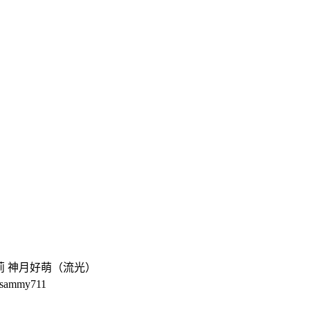
。
。
 帕秋莉 神月好萌（流光）
ammy711