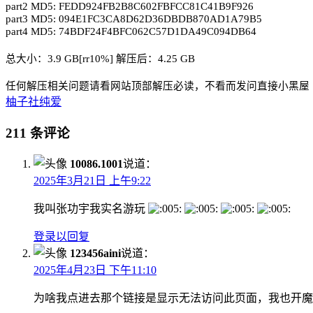
part2 MD5: FEDD924FB2B8C602FBFCC81C41B9F926
part3 MD5: 094E1FC3CA8D62D36DBDB870AD1A79B5
part4 MD5: 74BDF24F4BFC062C57D1DA49C094DB64
总大小：3.9 GB[rr10%] 解压后：4.25 GB
任何解压相关问题请看网站顶部解压必读，不看而发问直接小黑屋
柚子社
纯爱
211 条评论
10086.1001
说道：
2025年3月21日 上午9:22
我叫张功宇我实名游玩
登录以回复
123456aini
说道：
2025年4月23日 下午11:10
为啥我点进去那个链接是显示无法访问此页面，我也开魔