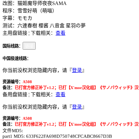
改图：猫姬魔导师夜夜SAMA
程序：雪雪好萌（萌喵）
字幕：モモカ
测试：六連春樹 樱酱 八音盒 星羽の夢
主用盘链接 ¦ 下载相关：
查看
国际线路：
链接
中国极速线路：
你当前没权浏览隐藏内容，请『
登录
』
资源编号：
A508
备注：
已打官方修正补丁v1.2；已打【X'moe汉化组】《サノバウィッチ》汉化
备用盘链接 ¦ 下载相关：
查看
你当前没权浏览隐藏内容，请『
登录
』
资源编号：
A508
备注：
已打官方修正补丁v1.2；已打【X'moe汉化组】《サノバウィッチ》汉化
文件MD5:
part1 MD5: 633F622FA698D750748CFCABC8667D3B