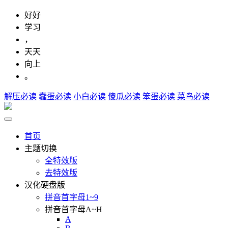
好好
学习
，
天天
向上
。
解压必读
蠢蛋必读
小白必读
傻瓜必读
笨蛋必读
菜鸟必读
首页
主题切换
全特效版
去特效版
汉化硬盘版
拼音首字母1~9
拼音首字母A~H
A