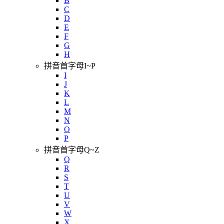
B
C
D
E
F
G
H
拼音首字母I~P
I
J
K
L
M
N
O
P
拼音首字母Q~Z
Q
R
S
T
U
V
W
X