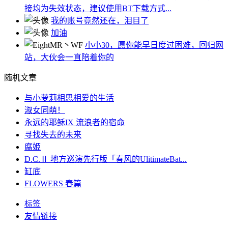
接均为失效状态，建议使用BT下载方式...
我的账号竟然还在，泪目了
加油
小小30，愿你能早日度过困难，回归网
站，大伙会一直陪着你的
随机文章
与小萝莉相思相爱的生活
淑女同萌！
永远的耶稣IX 流浪者的宿命
寻找失去的未来
腐姫
D.C.Ⅱ 地方巡演先行版「春风的UlitimateBat...
缸底
FLOWERS 春篇
标签
友情链接