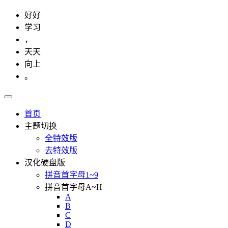
好好
学习
，
天天
向上
。
首页
主题切换
全特效版
去特效版
汉化硬盘版
拼音首字母1~9
拼音首字母A~H
A
B
C
D