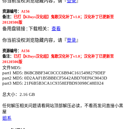
你当前没权浏览隐藏内容，请『
登录
』
资源编号：
A156
备注：
已打【KDays汉化组】鬼歌汉化补丁v1.0；汉化补丁已更新至
20120506版
备用盘链接 ¦ 下载相关：
查看
你当前没权浏览隐藏内容，请『
登录
』
资源编号：
A156
备注：
已打【KDays汉化组】鬼歌汉化补丁v1.0；汉化补丁已更新至
20120506版
文件MD5:
part1 MD5: B6BCBBF34C0CCC6B94C1615498279DEF
part2 MD5: 0D2AAF1B5BBECF5642ABD70EF6C9043D
part3 MD5: 21F6B5B3CA1C9358EFBD93098C48E024
总大小：2.16 GB
任何解压相关问题请看网站顶部解压必读，不看而发问直接小黑
屋
姐系