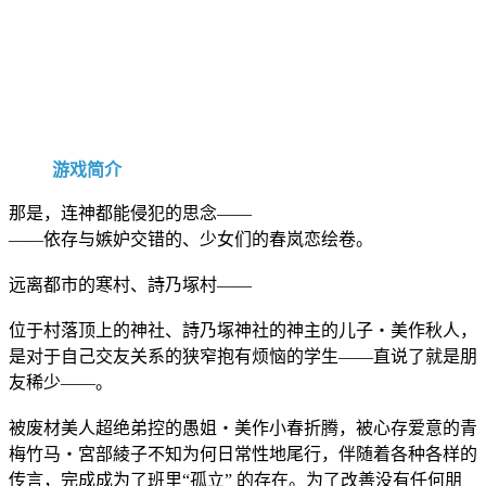
游戏简介
那是，连神都能侵犯的思念——
——依存与嫉妒交错的、少女们的春岚恋绘卷。
远离都市的寒村、詩乃塚村——
位于村落顶上的神社、詩乃塚神社的神主的儿子・美作秋人，
是对于自己交友关系的狭窄抱有烦恼的学生——直说了就是朋
友稀少——。
被废材美人超绝弟控的愚姐・美作小春折腾，被心存爱意的青
梅竹马・宮部綾子不知为何日常性地尾行，伴随着各种各样的
传言，完成成为了班里“孤立” 的存在。为了改善没有任何朋