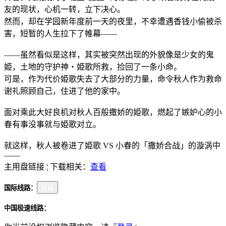
友的现状，心机一转，立下决心。
然而，却在学园新年度前一天的夜里，不幸遭遇香钱小偷被杀
害，短暂的人生拉下了帷幕——
——虽然看似是这样，其实被突然出现的外貌像是少女的鬼
姫，土地的守护神・姫歌所救，捡回了一条小命。
可是，作为代价姫歌失去了大部分的力量，命令秋人作为救命
谢礼照顾自己，住进了他的家中。
面对乘此大好良机对秋人百般撒娇的姫歌，燃起了嫉妒心的小
春有事没事就与姫歌对立。
就这样，秋人被卷进了姫歌 VS 小春的「撒娇合战」的漩涡中
——
主用盘链接 ¦ 下载相关：
查看
国际线路：
链接
中国极速线路：