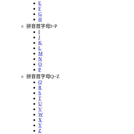
E
F
G
H
拼音首字母I~P
I
J
K
L
M
N
O
P
拼音首字母Q~Z
Q
R
S
T
U
V
W
X
Y
Z