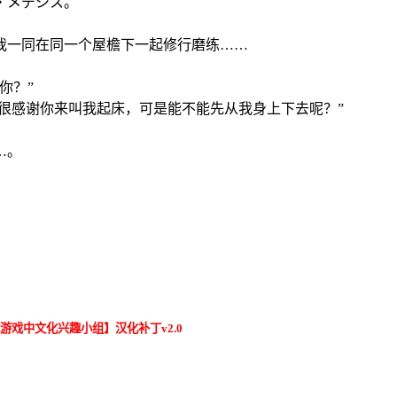
・メデシス。
我一同在同一个屋檐下一起修行磨练……
你？”
我很感谢你来叫我起床，可是能不能先从我身上下去呢？”
…。
游戏中文化兴趣小组】汉化补丁v2.0