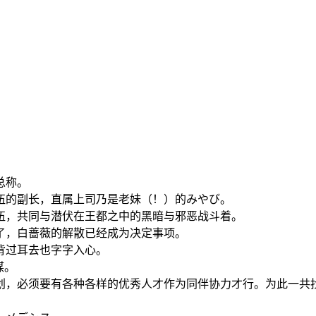
总称。
伍的副长，直属上司乃是老妹（！）的みやび。
伍，共同与潜伏在王都之中的黑暗与邪恶战斗着。
了，白蔷薇的解散已经成为决定事项。
背过耳去也字字入心。
谋。
划，必须要有各种各样的优秀人才作为同伴协力才行。为此一共
。