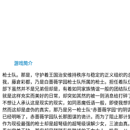
游戏简介
枪士队。那是，守护着王国治安维持秩序与稳定的正义组织的
我，藤倉彩都，乃是白蔷薇学园枪士队所属的枪士。担任着队
部下虽然并不是兄弟但却是，有着如同家族情谊一般的团结队
就是这样充实而美好的日常，却突如其然的被一则消息给打碎
不想让人承认这是现实的现实，如同恶魔低语一般，即使我想
然而这却是虚伪的真实，那乃是另一枪士队“赤蔷薇学园”的阴
已经明晰了，赤蔷薇学园队长那图谋的诡计。而为了阻止那计
作为现役最强的枪士却是超弩级的超弩级误解少女，三波由真