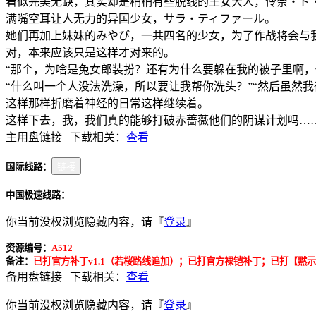
看似完美无缺，其实却是稍稍有些脱线的王女大人，怜奈・ド
满嘴空耳让人无力的异国少女，サラ・ティファール。
她们再加上妹妹的みやび，一共四名的少女，为了作战将会与
对，本来应该只是这样才对来的。
“那个，为啥是兔女郎装扮？还有为什么要躲在我的被子里啊，
“什么叫一个人没法洗澡，所以要让我帮你洗头？”“然后虽然
这样那样折磨着神经的日常这样继续着。
这样下去，我，我们真的能够打破赤蔷薇他们的阴谋计划吗…
主用盘链接 ¦ 下载相关：
查看
国际线路：
链接
中国极速线路：
你当前没权浏览隐藏内容，请『
登录
』
资源编号：
A512
备注：
已打官方补丁v1.1（若桜路线追加）；已打官方裸铠补丁；已打【黙示
备用盘链接 ¦ 下载相关：
查看
你当前没权浏览隐藏内容，请『
登录
』