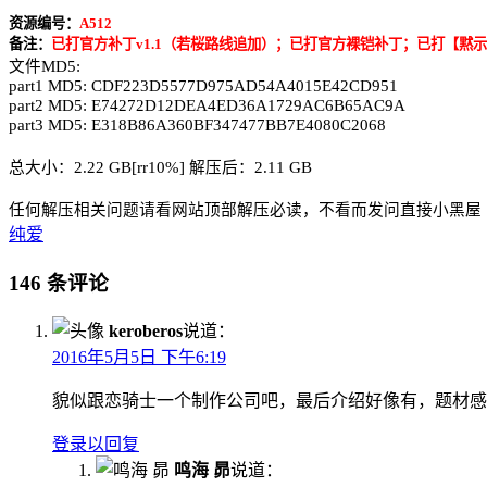
资源编号：
A512
备注：
已打官方补丁v1.1（若桜路线追加）；已打官方裸铠补丁；已打【黙示
文件MD5:
part1 MD5: CDF223D5577D975AD54A4015E42CD951
part2 MD5: E74272D12DEA4ED36A1729AC6B65AC9A
part3 MD5: E318B86A360BF347477BB7E4080C2068
总大小：2.22 GB[rr10%] 解压后：2.11 GB
任何解压相关问题请看网站顶部解压必读，不看而发问直接小黑屋
纯爱
146 条评论
keroberos
说道：
2016年5月5日 下午6:19
貌似跟恋骑士一个制作公司吧，最后介绍好像有，题材
登录以回复
鸣海 昴
说道：