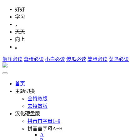
好好
学习
，
天天
向上
。
解压必读
蠢蛋必读
小白必读
傻瓜必读
笨蛋必读
菜鸟必读
首页
主题切换
全特效版
去特效版
汉化硬盘版
拼音首字母1~9
拼音首字母A~H
A