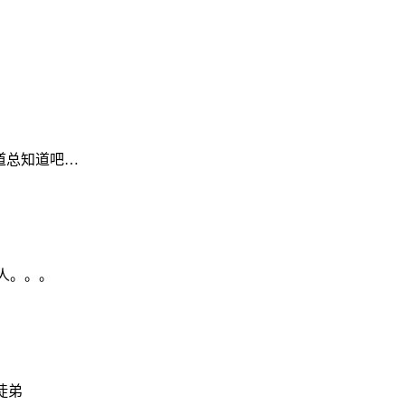
道总知道吧…
人。。。
徒弟