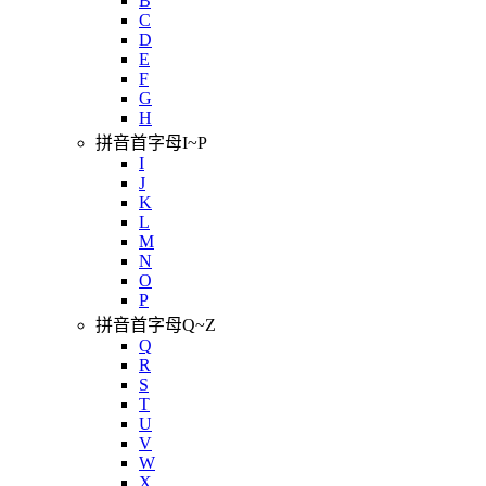
B
C
D
E
F
G
H
拼音首字母I~P
I
J
K
L
M
N
O
P
拼音首字母Q~Z
Q
R
S
T
U
V
W
X