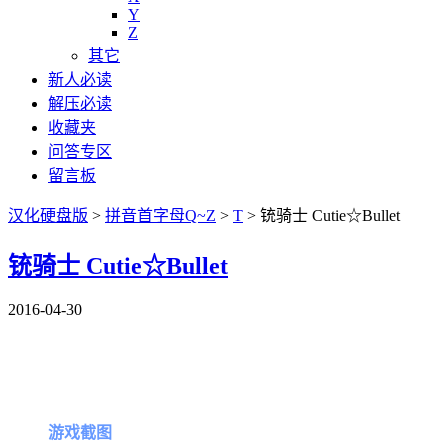
Y
Z
其它
新人必读
解压必读
收藏夹
问答专区
留言板
汉化硬盘版
>
拼音首字母Q~Z
>
T
>
铳骑士 Cutie☆Bullet
铳骑士 Cutie☆Bullet
2016-04-30
游戏截图